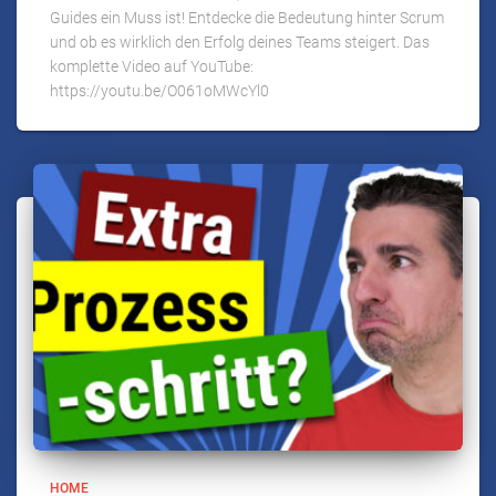
Guides ein Muss ist! Entdecke die Bedeutung hinter Scrum
und ob es wirklich den Erfolg deines Teams steigert. Das
komplette Video auf YouTube:
https://youtu.be/O061oMWcYl0
HOME