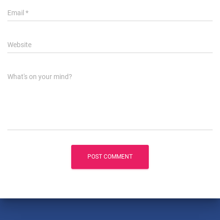
Email
*
Website
What's on your mind?