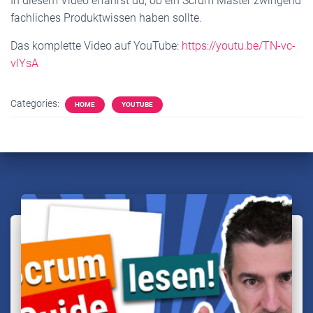
In diesem Video erfährst du, ob ein Scrum Master zwingend
fachliches Produktwissen haben sollte.
Das komplette Video auf YouTube:
https://youtu.be/TN-vc-
vlYsA
Categories:
HOME
YOUTUBE