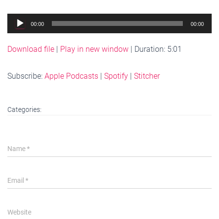
Audio
00:00
00:00
Player
Download file
|
Play in new window
|
Duration: 5:01
Subscribe:
Apple Podcasts
|
Spotify
|
Stitcher
Categories:
Name
*
Email
*
Website