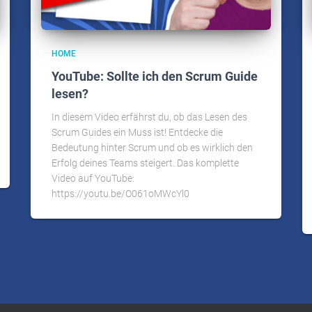
HOME
YouTube: Sollte ich den Scrum Guide
lesen?
In diesem Video erfährst du, ob das Lesen des
Scrum Guides ein Muss ist! Entdecke die
Bedeutung hinter Scrum und ob es wirklich den
Erfolg deines Teams steigert. Das komplette
Video auf YouTube:
https://youtu.be/O061oMWcYl0