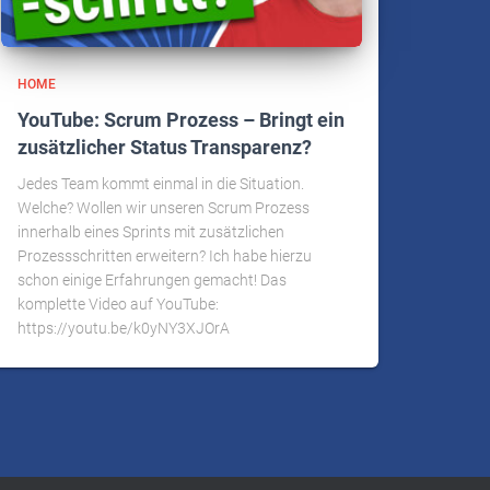
HOME
YouTube: Scrum Prozess – Bringt ein
zusätzlicher Status Transparenz?
Jedes Team kommt einmal in die Situation.
Welche? Wollen wir unseren Scrum Prozess
innerhalb eines Sprints mit zusätzlichen
Prozessschritten erweitern? Ich habe hierzu
schon einige Erfahrungen gemacht! Das
komplette Video auf YouTube:
https://youtu.be/k0yNY3XJOrA