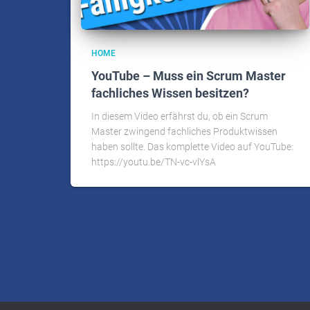
HOME
YouTube – Muss ein Scrum Master
fachliches Wissen besitzen?
In diesem Video erfährst du, ob ein Scrum
Master zwingend fachliches Produktwissen
haben sollte. Das komplette Video auf YouTube:
https://youtu.be/TN-vc-vlYsA