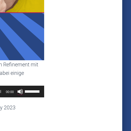
m Refinement mit
abei einige
Use
00:00
Up/Down
Arrow
ry 2023
keys
to