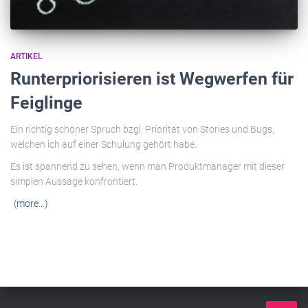
ARTIKEL
Runterpriorisieren ist Wegwerfen für
Feiglinge
Ein richtig schöner Spruch bzgl. Priorität von Stories und Bugs,
welchen ich auf einer Schulung gehört habe.
Es ist spannend zu sehen, wenn man Produktmanager mit dieser
simplen Aussage konfrontiert.
(more…)